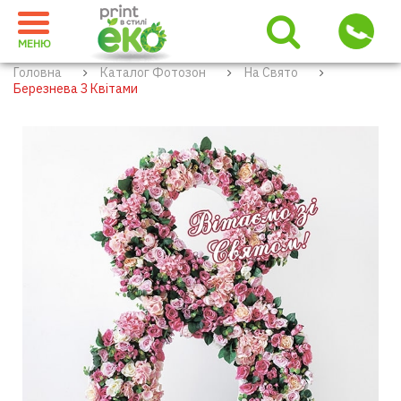
МЕНЮ
Головна
Каталог Фотозон
На Свято
Березнева З Квітами