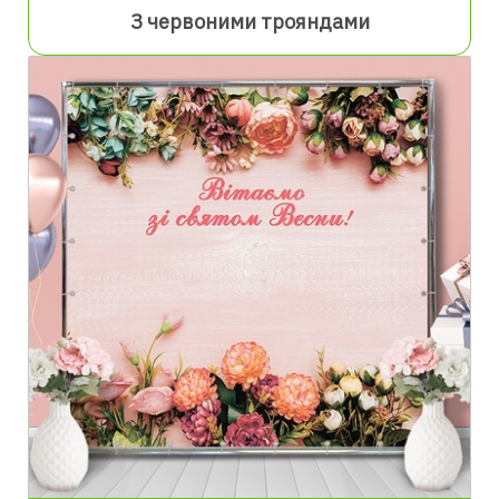
З червоними трояндами