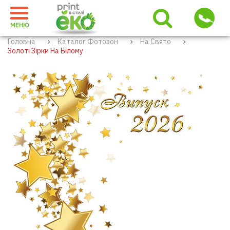
МЕНЮ
Головна
Каталог Фотозон
На Свято
Золоті Зірки На Білому