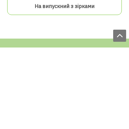
На випускний з зірками
Ми приймаємо замовлення:
ЩОДЕННО
з 9.00 до 18.00
по телефону: 097 168 98 98
e-mail: sale@ecofabrica.com.ua
ЦІЛОДОБОВО В СОЦМЕРЕЖАХ
Блог