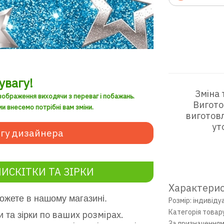
увагу!
Зміна 
зображення виходячи з переваг і побажань.
Вигото
и внесемо потрібні вам зміни.
виготовл
ут
гу дизайнера
ИСКІТКИ ТА ЗІРКИ
Характерис
можете в нашому магазині.
Розмір: індивіду
Категорія товар
по ваших розмірах.
 та зірки
За призначенням