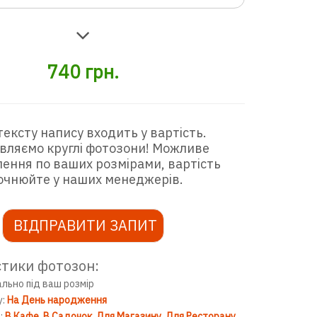
740
грн.
тексту напису входить у вартість.
вляємо круглі фотозони! Можливе
ення по ваших розмірами, вартість
очнюйте у наших менеджерів.
ВІДПРАВИТИ ЗАПИТ
тики фотозон:
ально під ваш розмір
у:
На День народження
:
В Кафе
В Садочок
Для Магазину
Для Ресторану