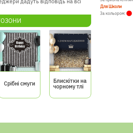
еджери дадуть відповідь на всі
Для Школи
За кольором:
ТОЗОНИ
Блискітки на
Срібні смуги
чорному тлі