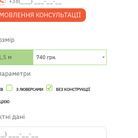
МОВЛЕННЯ КОНСУЛЬТАЦІЇ
озмір
1,5 м
740 грн.
параметри
ІВ
З ЛЮВЕРСАМИ
БЕЗ КОНСТРУКЦІЇ
ЦІЄЮ
тні дані