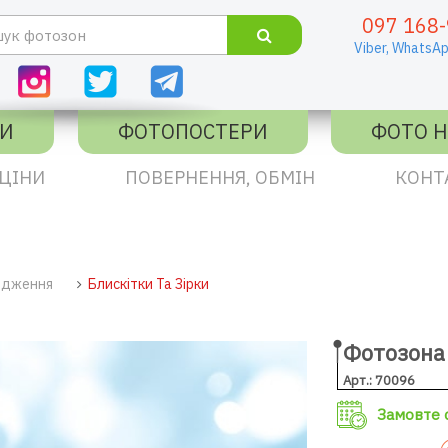
097 168-
Viber,
WhatsAp
КИ
ФОТОПОСТЕРИ
ФОТО Н
ЦІНИ
ПОВЕРНЕННЯ, ОБМІН
КОНТ
одження
Блискітки Та Зірки
Фотозона 
Арт.: 70096
Замовте с