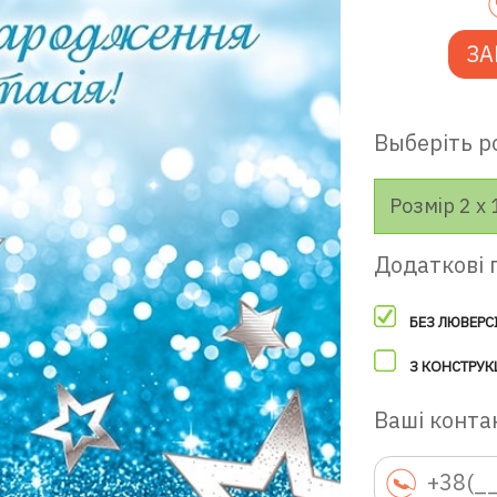
ЗА
Выберіть р
Розмір 2 х 
Додаткові 
БЕЗ ЛЮВЕРС
З КОНСТРУК
Ваші контак