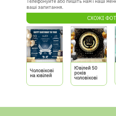
Телефонуйте або пишіть нам і наші мен
ваші запитання.
СХОЖІ ФО
Ювілей 50
Чоловікові
років
на ювілей
чоловікові