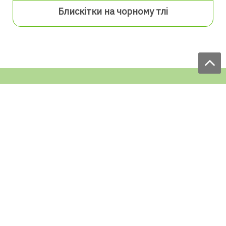
Блискітки на чорному тлі
Ми приймаємо замовлення:
ЩОДЕННО
з 9.00 до 18.00
по телефону: 097 168 98 98
e-mail: sale@ecofabrica.com.ua
ЦІЛОДОБОВО В СОЦМЕРЕЖАХ
Блог