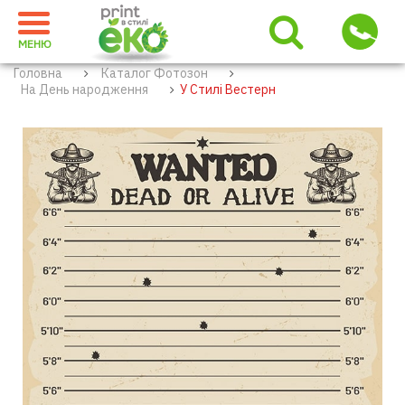
МЕНЮ
Головна
Каталог Фотозон
На День народження
У Стилі Вестерн