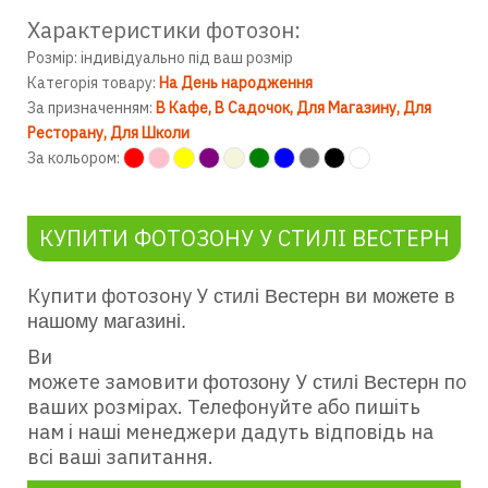
Характеристики фотозон:
Розмір: індивідуально під ваш розмір
Категорія товару:
На День народження
За призначенням:
В Кафе
В Садочок
Для Магазину
Для
Ресторану
Для Школи
За кольором:
КУПИТИ ФОТОЗОНУ У СТИЛІ ВЕСТЕРН
Купити фотозону У
стилі Вестерн
ви можете в
нашому магазині.
Ви
можете замовити
У
по
фотозону
стилі Вестерн
ваших розмірах. Телефонуйте або пишіть
нам і наші менеджери дадуть відповідь на
всі ваші запитання.