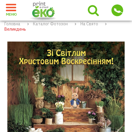
МЕНЮ
Головна
Каталог Фотозон
На Свято
Великдень